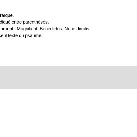
raïque.
iqué entre parenthèses.
ament : Magnificat, Benedictus, Nunc dimitis.
e seul texte du psaume.