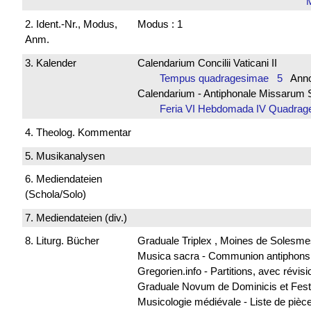
2. Ident.-Nr., Modus,
Modus : 1
Anm.
3. Kalender
Calendarium Concilii Vaticani II
Tempus quadragesimae 5
Anno
Calendarium - Antiphonale Missarum 
Feria VI Hebdomada IV Quadr
4. Theolog. Kommentar
5. Musikanalysen
6. Mediendateien
(Schola/Solo)
7. Mediendateien (div.)
8. Liturg. Bücher
Graduale Triplex , Moines de Solesme
Musica sacra - Communion antiphon
Gregorien.info - Partitions, avec révi
Graduale Novum de Dominicis et Fest
Musicologie médiévale - Liste de piè