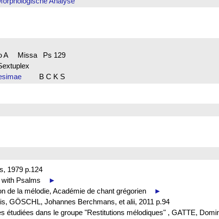
Morphologische Analyse
 A Missa Ps 129
Sextuplex
agesimae
B C K S
s, 1979 p.124
s with Psalms
►
sion de la mélodie, Académie de chant grégorien
►
is, GÖSCHL, Johannes Berchmans, et alii, 2011 p.94
ces étudiées dans le groupe "Restitutions mélodiques" , GATTE, Dom