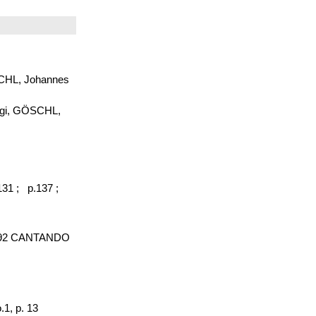
ÖSCHL, Johannes
uigi, GÖSCHL,
.131 ;
p.137 ;
 1992 CANTANDO
1, p. 13