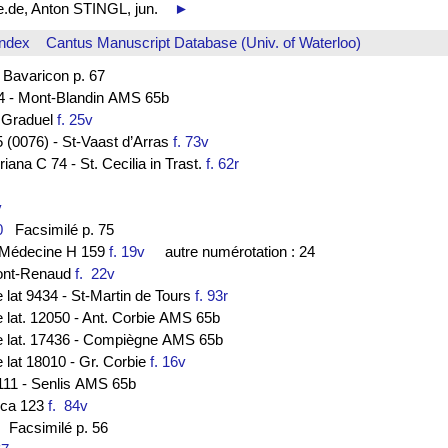
be.de, Anton STINGL, jun.
►
Index
Cantus Manuscript Database (Univ. of Waterloo)
avaricon p. 67
-44 - Mont-Blandin AMS 65b
- Graduel
f. 25v
 (0076) - St-Vaast d’Arras
f. 73v
ana C 74 - St. Cecilia in Trast.
f. 62r
3v
0
Facsimilé p. 75
de Médecine H 159
f. 19v
autre numérotation : 24
ont-Renaud
f. 22v
e lat 9434 - St-Martin de Tours
f. 93r
e lat. 12050 - Ant. Corbie AMS 65b
ce lat. 17436 - Compiègne AMS 65b
e lat 18010 - Gr. Corbie
f. 16v
 111 - Senlis AMS 65b
lica 123
f. 84v
Facsimilé p. 56