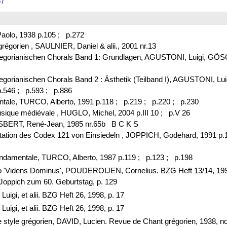
67
Paolo, 1938 p.105 ;
p.272
t grégorien , SAULNIER, Daniel & alii., 2001 nr.13
s Gregorianischen Chorals Band 1: Grundlagen, AGUSTONI, Luigi, G
Gregorianischen Chorals Band 2 : Ästhetik (Teilband I), AGUSTONI, L
.546 ;
p.593 ;
p.886
ntale, TURCO, Alberto, 1991 p.118 ;
p.219 ;
p.220 ;
p.230
usique médiévale , HUGLO, Michel, 2004 p.III 10 ;
p.V 26
ESBERT, René-Jean, 1985 nr.65b B C K S
otation des Codex 121 von Einsiedeln , JOPPICH, Godehard, 1991 p
fondamentale, TURCO, Alberto, 1987 p.119 ;
p.123 ;
p.198
io 'Videns Dominus', POUDEROIJEN, Cornelius. BZG Heft 13/14,
oppich zum 60. Geburtstag, p. 129
igi, et alii. BZG Heft 26, 1998, p. 17
igi, et alii. BZG Heft 26, 1998, p. 17
style grégorien, DAVID, Lucien. Revue de Chant grégorien, 1938, no.