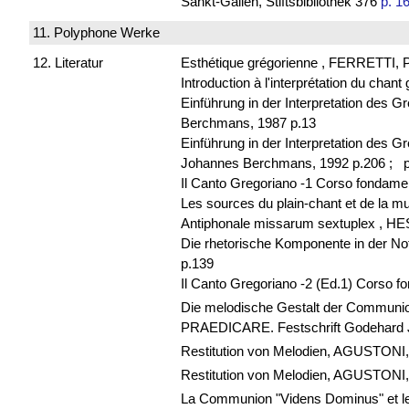
Sankt-Gallen, Stiftsbibliothek 376
p. 1
11. Polyphone Werke
12. Literatur
Esthétique grégorienne , FERRETTI, 
Introduction à l'interprétation du chan
Einführung in der Interpretation de
Berchmans, 1987 p.13
Einführung in der Interpretation des 
Johannes Berchmans, 1992 p.206 ;
p
Il Canto Gregoriano -1 Corso fondame
Les sources du plain-chant et de la m
Antiphonale missarum sextuplex , H
Die rhetorische Komponente in der N
p.139
Il Canto Gregoriano -2 (Ed.1) Corso 
Die melodische Gestalt der Commun
PRAEDICARE. Festschrift Godehard J
Restitution von Melodien, AGUSTONI, Lu
Restitution von Melodien, AGUSTONI, Lu
La Communion "Videns Dominus" et le 