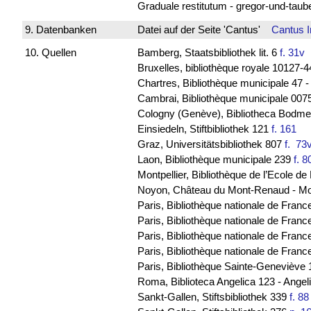
Graduale restitutum - gregor-und-tau
9. Datenbanken
Datei auf der Seite 'Cantus'
Cantus 
10. Quellen
Bamberg, Staatsbibliothek lit. 6
f. 31v
B
Bruxelles, bibliothèque royale 10127
Chartres, Bibliothèque municipale 47 
Cambrai, Bibliothèque municipale 0075
Cologny (Genève), Bibliotheca Bodmeri
Einsiedeln, Stiftbibliothek 121
f. 161
Graz, Universitätsbibliothek 807
f. 7
Laon, Bibliothèque municipale 239
f. 8
Montpellier, Bibliothèque de l’Ecole 
Noyon, Château du Mont-Renaud - M
Paris, Bibliothèque nationale de Franc
Paris, Bibliothèque nationale de Franc
Paris, Bibliothèque nationale de Fran
Paris, Bibliothèque nationale de Franc
Paris, Bibliothèque Sainte-Geneviève
Roma, Biblioteca Angelica 123 - Ange
Sankt-Gallen, Stiftsbibliothek 339
f. 88