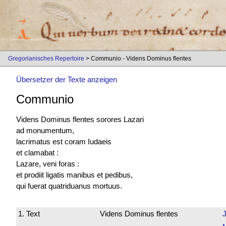
Gregorianisches Repertoire
> Communio - Videns Dominus flentes
Übersetzer der Texte anzeigen
Communio
Videns Dominus flentes sorores Lazari
ad monumentum,
lacrimatus est
coram Iudaeis
et clamabat :
Lazare, veni foras :
et prodiit ligatis manibus et pedibus,
qui fuerat quatriduanus mortuus.
1. Text
Videns Dominus flentes