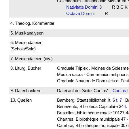
Calendarium - Antiphonale Missarum 
Nativitate Domini 3
R B C K
Octava Domini
R
4. Theolog. Kommentar
5. Musikanalysen
6. Mediendateien
(Schola/Solo)
7. Mediendateien (div.)
8. Liturg. Bücher
Graduale Triplex , Moines de Solesme
Musica sacra - Communion antiphon
Graduale Novum de Dominicis et Fest
9. Datenbanken
Datei auf der Seite 'Cantus'
Cantus 
10. Quellen
Bamberg, Staatsbibliothek lit. 6
f. 7
Bav
Benevento, Biblioteca Capitolare 34
f
Bruxelles, bibliothèque royale 10127-
Chartres, Bibliothèque municipale 47 
Cambrai, Bibliothèque municipale 0075