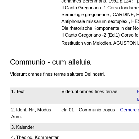
Johannes Berchmans, 1992 p.124 ;
p
Il Canto Gregoriano -1 Corso fondame
Sémiologie grégorienne , CARDINE, E
Antiphonale missarum sextuplex , H
Die rhetorische Komponente in der N
Il Canto Gregoriano -2 (Ed.1) Corso 
Restitution von Melodien, AGUSTONI, Lu
Communio
-
cum alleluia
Viderunt omnes fines terrae salutare Dei nostri.
1. Text
Viderunt omnes fines terrae
2. Ident.-Nr., Modus,
cfr. 01 Communio tropus
Cernere 
Anm.
3. Kalender
4. Theolog. Kommentar