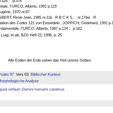
.326 ;
p.376
ntale, TURCO, Alberto, 1991 p.119
ugène, 1970 nr.87
ESBERT, René-Jean, 1985 nr.11b R B C K S ;
nr.17bis R
otation des Codex 121 von Einsiedeln , JOPPICH, Godehard, 1991 p
fondamentale, TURCO, Alberto, 1987 p.124 ;
p.162
igi, et alii. BZG Heft 22, 1996, p. 25
Alle Enden der Erde sahen das Heil unsres Gottes.
Psalm 97
Vers 03
Biblischer Kontext
Morphologische Analyse
quod verbum Domini meruere canamus