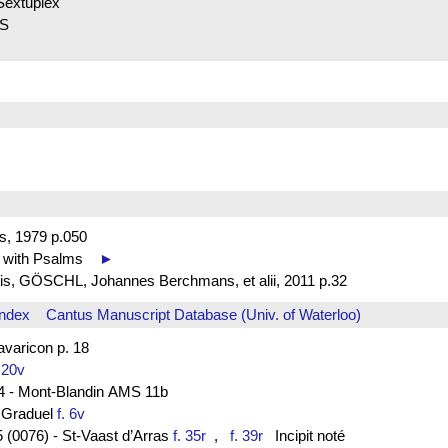
Sextuplex
 S
s, 1979 p.050
s with Psalms
►
is, GÖSCHL, Johannes Berchmans, et alii, 2011 p.32
Index
Cantus Manuscript Database (Univ. of Waterloo)
aricon p. 18
. 20v
44 - Mont-Blandin AMS 11b
- Graduel
f. 6v
 (0076) - St-Vaast d’Arras
f. 35r
,
f. 39r
Incipit noté