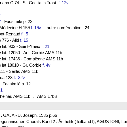
ana C 74 - St. Cecilia in Trast.
f. 12v
5v
7
Facsimilé p. 22
de Médecine H 159
f. 19v
autre numérotation : 24
ont-Renaud
f. 5
e 776 - Albi
f. 15
 lat. 903 - Saint-Yrieix
f. 21
e lat. 12050 - Ant. Corbie AMS 11b
ce lat. 17436 - Compiègne AMS 11b
e lat 18010 - Gr. Corbie
f. 4v
111 - Senlis AMS 11b
lica 123
f. 32v
Facsimilé p. 12
01
. Rheinau AMS 11b
, AMS 17bis
s , GAJARD, Joseph, 1985 p.66
Gregorianischen Chorals Band 2 : Ästhetik (Teilband I), AGUSTONI, L