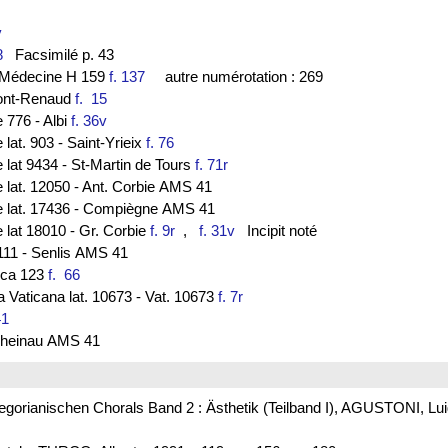
9v
8
Facsimilé p. 43
de Médecine H 159
f. 137
autre numérotation : 269
ont-Renaud
f. 15
e 776 - Albi
f. 36v
 lat. 903 - Saint-Yrieix
f. 76
e lat 9434 - St-Martin de Tours
f. 71r
e lat. 12050 - Ant. Corbie AMS 41
ce lat. 17436 - Compiègne AMS 41
e lat 18010 - Gr. Corbie
f. 9r
,
f. 31v
Incipit noté
111 - Senlis AMS 41
lica 123
f. 66
ca Vaticana lat. 10673 - Vat. 10673
f. 7r
41
. Rheinau AMS 41
Gregorianischen Chorals Band 2 : Ästhetik (Teilband I), AGUSTONI, L