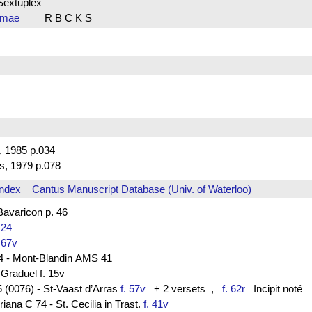
Sextuplex
esimae
R B C K S
t, 1985 p.034
s, 1979 p.078
Index
Cantus Manuscript Database (Univ. of Waterloo)
varicon p. 46
. 24
. 67v
44 - Mont-Blandin AMS 41
 Graduel f. 15v
 (0076) - St-Vaast d’Arras
f. 57v
+ 2 versets
,
f. 62r
Incipit noté
ana C 74 - St. Cecilia in Trast.
f. 41v