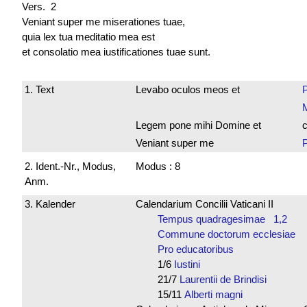
Vers. 2
Veniant super me miserationes tuae,
quia lex tua meditatio mea est
et consolatio mea iustificationes tuae sunt.
1. Text
Levabo oculos meos et
Legem pone mihi Domine et
c
Veniant super me
2. Ident.-Nr., Modus,
Modus : 8
Anm.
3. Kalender
Calendarium Concilii Vaticani II
Tempus quadragesimae 1,2
Commune doctorum ecclesiae
Pro educatoribus
1/6
Iustini
21/7
Laurentii de Brindisi
15/11
Alberti magni