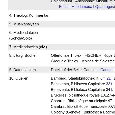
Calendarium - Antiphonale Missarum 
Feria II Hebdomada I Quadrag
4. Theolog. Kommentar
5. Musikanalysen
6. Mediendateien
(Schola/Solo)
7. Mediendateien (div.)
8. Liturg. Bücher
Offertoriale Triplex , FISCHER, Ruper
Graduale Triplex , Moines de Solesme
9. Datenbanken
Datei auf der Seite 'Cantus'
Cantus 
10. Quellen
Bamberg, Staatsbibliothek lit. 6
f. 21
Ba
Benevento, Biblioteca Capitolare 33
f
Benevento, Biblioteca Capitolare 34
f
Bruxelles, bibliothèque royale 10127-
Chartres, Bibliothèque municipale 47 -
Cambrai, Bibliothèque municipale 0075
Cologny (Genève), Bibliotheca Bodmeri